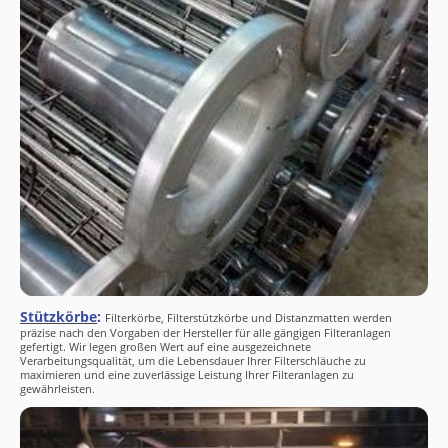
Stützkörbe
:
Filterkörbe, Filterstützkörbe und Distanzmatten werden
präzise nach den Vorgaben der Hersteller für alle gängigen Filteranlagen
gefertigt. Wir legen großen Wert auf eine ausgezeichnete
Verarbeitungsqualität, um die Lebensdauer Ihrer Filterschläuche zu
maximieren und eine zuverlässige Leistung Ihrer Filteranlagen zu
gewährleisten.