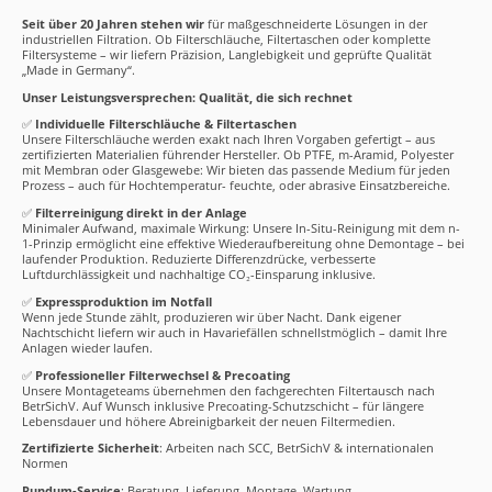
Seit über 20 Jahren stehen wir
für maßgeschneiderte Lösungen in der
industriellen Filtration. Ob Filterschläuche, Filtertaschen oder komplette
Filtersysteme – wir liefern Präzision, Langlebigkeit und geprüfte Qualität
„Made in Germany“.
Unser Leistungsversprechen: Qualität, die sich rechnet
✅
Individuelle Filterschläuche & Filtertaschen
Unsere Filterschläuche werden exakt nach Ihren Vorgaben gefertigt – aus
zertifizierten Materialien führender Hersteller. Ob PTFE, m-Aramid, Polyester
mit Membran oder Glasgewebe: Wir bieten das passende Medium für jeden
Prozess – auch für Hochtemperatur- feuchte, oder abrasive Einsatzbereiche.
✅
Filterreinigung direkt in der Anlage
Minimaler Aufwand, maximale Wirkung: Unsere In-Situ-Reinigung mit dem n-
1-Prinzip ermöglicht eine effektive Wiederaufbereitung ohne Demontage – bei
laufender Produktion. Reduzierte Differenzdrücke, verbesserte
Luftdurchlässigkeit und nachhaltige CO₂-Einsparung inklusive.
✅
Expressproduktion im Notfall
Wenn jede Stunde zählt, produzieren wir über Nacht. Dank eigener
Nachtschicht liefern wir auch in Havariefällen schnellstmöglich – damit Ihre
Anlagen wieder laufen.
✅
Professioneller Filterwechsel & Precoating
Unsere Montageteams übernehmen den fachgerechten Filtertausch nach
BetrSichV. Auf Wunsch inklusive Precoating-Schutzschicht – für längere
Lebensdauer und höhere Abreinigbarkeit der neuen Filtermedien.
Zertifizierte Sicherheit
: Arbeiten nach SCC, BetrSichV & internationalen
Normen
Rundum-Service
: Beratung, Lieferung, Montage, Wartung