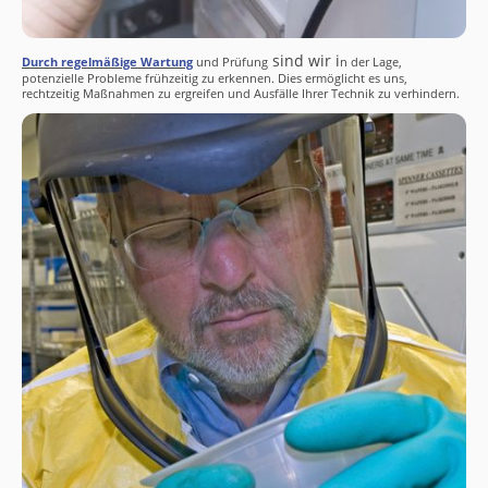
sind wir i
Durch regelmäßige Wartung
und Prüfung
n der Lage,
potenzielle Probleme frühzeitig zu erkennen. Dies ermöglicht es uns,
rechtzeitig Maßnahmen zu ergreifen und Ausfälle Ihrer Technik zu verhindern.