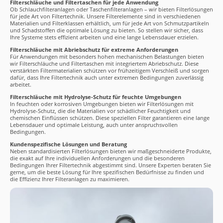
Filterschläuche und Filtertaschen für jede Anwendung
Ob Schlauchfilteranlagen oder Taschenfilteranlagen – wir bieten Filterlösungen
für jede Art von Filtertechnik. Unsere Filterelemente sind in verschiedenen
Materialien und Filterklassen erhältlich, um für jede Art von Schmutzpartikeln
und Schadstoffen die optimale Lösung zu bieten. So stellen wir sicher, dass
Ihre Systeme stets effizient arbeiten und eine lange Lebensdauer erzielen.
Filterschläuche mit Abriebschutz für extreme Anforderungen
Für Anwendungen mit besonders hohen mechanischen Belastungen bieten
wir Filterschläuche und Filtertaschen mit integriertem Abriebschutz. Diese
verstärkten Filtermaterialien schützen vor frühzeitigem Verschleiß und sorgen
dafür, dass Ihre Filtertechnik auch unter extremen Bedingungen zuverlässig
arbeitet.
Filterschläuche mit Hydrolyse-Schutz für feuchte Umgebungen
In feuchten oder korrosiven Umgebungen bieten wir Filterlösungen mit
Hydrolyse-Schutz, die die Materialien vor schädlicher Feuchtigkeit und
chemischen Einflüssen schützen. Diese speziellen Filter garantieren eine lange
Lebensdauer und optimale Leistung, auch unter anspruchsvollen
Bedingungen.
Kundenspezifische Lösungen und Beratung
Neben standardisierten Filterlösungen bieten wir maßgeschneiderte Produkte,
die exakt auf Ihre individuellen Anforderungen und die besonderen
Bedingungen Ihrer Filtertechnik abgestimmt sind. Unsere Experten beraten Sie
gerne, um die beste Lösung für Ihre spezifischen Bedürfnisse zu finden und
die Effizienz Ihrer Filteranlagen zu maximieren.