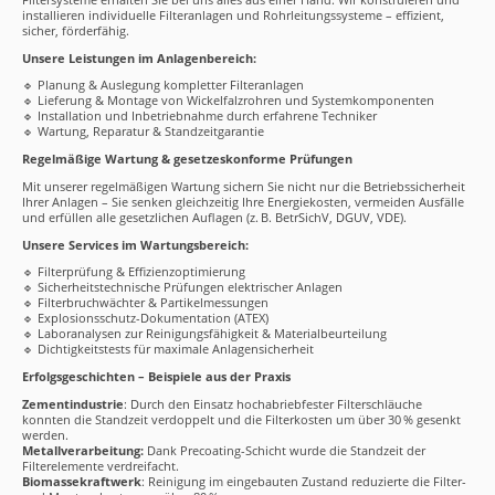
installieren individuelle Filteranlagen und Rohrleitungssysteme – effizient,
sicher, förderfähig.
Unsere Leistungen im Anlagenbereich:
🔹 Planung & Auslegung kompletter Filteranlagen
🔹 Lieferung & Montage von Wickelfalzrohren und Systemkomponenten
🔹 Installation und Inbetriebnahme durch erfahrene Techniker
🔹 Wartung, Reparatur & Standzeitgarantie
Regelmäßige Wartung & gesetzeskonforme Prüfungen
Mit unserer regelmäßigen Wartung sichern Sie nicht nur die Betriebssicherheit
Ihrer Anlagen – Sie senken gleichzeitig Ihre Energiekosten, vermeiden Ausfälle
und erfüllen alle gesetzlichen Auflagen (z. B. BetrSichV, DGUV, VDE).
Unsere Services im Wartungsbereich:
🔹 Filterprüfung & Effizienzoptimierung
🔹 Sicherheitstechnische Prüfungen elektrischer Anlagen
🔹 Filterbruchwächter & Partikelmessungen
🔹 Explosionsschutz-Dokumentation (ATEX)
🔹 Laboranalysen zur Reinigungsfähigkeit & Materialbeurteilung
🔹 Dichtigkeitstests für maximale Anlagensicherheit
Erfolgsgeschichten – Beispiele aus der Praxis
Zementindustrie
: Durch den Einsatz hochabriebfester Filterschläuche
konnten die Standzeit verdoppelt und die Filterkosten um über 30 % gesenkt
werden.
Metallverarbeitung:
Dank Precoating-Schicht wurde die Standzeit der
Filterelemente verdreifacht.
Biomassekraftwerk
: Reinigung im eingebauten Zustand reduzierte die Filter-