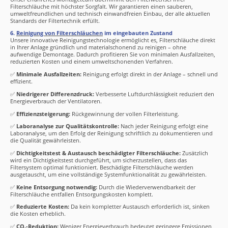
Filterschläuche mit höchster Sorgfalt. Wir garantieren einen sauberen,
umweltfreundlichen und technisch einwandfreien Einbau, der alle aktuellen
Standards der Filtertechnik erfüllt.
6.
Reinigung von Filterschläuchen
im eingebauten Zustand
Unsere innovative Reinigungstechnologie ermöglicht es, Filterschläuche direkt
in Ihrer Anlage gründlich und materialschonend zu reinigen – ohne
aufwendige Demontage. Dadurch profitieren Sie von minimalen Ausfallzeiten,
reduzierten Kosten und einem umweltschonenden Verfahren.
✅
Minimale Ausfallzeiten:
Reinigung erfolgt direkt in der Anlage – schnell und
effizient.
✅
Niedrigerer Differenzdruck:
Verbesserte Luftdurchlässigkeit reduziert den
Energieverbrauch der Ventilatoren.
✅
Effizienzsteigerung:
Rückgewinnung der vollen Filterleistung.
✅
Laboranalyse zur Qualitätskontrolle:
Nach jeder Reinigung erfolgt eine
Laboranalyse, um den Erfolg der Reinigung schriftlich zu dokumentieren und
die Qualität gewährleisten.
✅
Dichtigkeitstest & Austausch beschädigter Filterschläuche:
Zusätzlich
wird ein Dichtigkeitstest durchgeführt, um sicherzustellen, dass das
Filtersystem optimal funktioniert. Beschädigte Filterschläuche werden
ausgetauscht, um eine vollständige Systemfunktionalität zu gewährleisten.
✅
Keine Entsorgung notwendig:
Durch die Wiederverwendbarkeit der
Filterschläuche entfallen Entsorgungskosten komplett.
✅
Reduzierte Kosten:
Da kein kompletter Austausch erforderlich ist, sinken
die Kosten erheblich.
✅
CO₂-Reduktion:
Weniger Energieverbrauch bedeutet geringere Emissionen