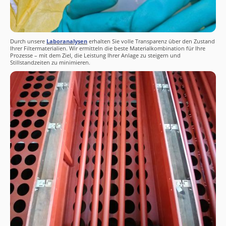
Durch unsere
Laboranalysen
erhalten Sie volle Transparenz über den Zustand
Ihrer Filtermaterialien. Wir ermitteln die beste Materialkombination für Ihre
Prozesse – mit dem Ziel, die Leistung Ihrer Anlage zu steigern und
Stillstandzeiten zu minimieren.