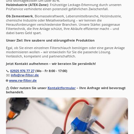
und Montagekosten um über 80 %.
Holzindustrie (ATEX-Zone)
: Frühzeitige Leckage-Erkennung durch unseren
Prüfservice verhinderte einen potenziell gefährlichen Zwischenfall.
Ob Zementwerk
, Biomassekraftwerk, Lebensmittelbranche, Holzindustrie,
chemische Industrie oder Metallverarbeitung – wir kennen die
Herausforderungen verschiedenster Branchen. Unsere Stärke: passgenaue
Filtertechnik, die Ihre Anlage schützt, Ihre Abläufe effizienter macht – und
dabei bares Geld spart.
Unser Ziel: Ihre saubere und störungsfreie Produktion
Egal, ob Sie einen einzelnen Filterschlauch benötigen oder eine ganze Anlage
modernisieren wollen – wir entwickeln für Sie die passende Lösung.
Verlässlich, kompetent und partnerschaftlich.
Jetzt Kontakt aufnehmen – wir beraten Sie persönlich!
📞
02925 976 77 27
(Mo - Fr 8:00 - 17:00)
✉️
info@rw-filter.de
🌐
www.rw-filter.de
📩
Oder nutzen Sie unser
Kontaktformular
– Ihre Anfrage wird bevorzugt
behandelt.