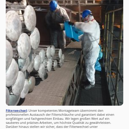
Filterwechsel
:
Unser kompetentes Montageteam übernimmt den
professionellen Austausch der Filterschläuche und garantiert dabei einen
sorgfältigen und fachgerechten Einbau. Wir legen großen Wert auf ein
sauberes und präzises Arbeiten, um höchste Qualität zu gewährleisten.
Darüber hinaus stellen wir sicher, dass der Filterwechsel unter