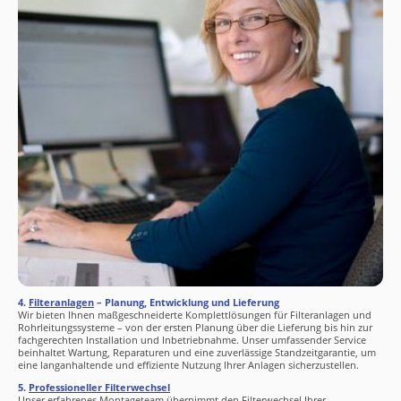
4.
Filteranlagen
– Planung, Entwicklung und Lieferung
Wir bieten Ihnen maßgeschneiderte Komplettlösungen für Filteranlagen und
Rohrleitungssysteme – von der ersten Planung über die Lieferung bis hin zur
fachgerechten Installation und Inbetriebnahme. Unser umfassender Service
beinhaltet Wartung, Reparaturen und eine zuverlässige Standzeitgarantie, um
eine langanhaltende und effiziente Nutzung Ihrer Anlagen sicherzustellen.
5.
Professioneller Filterwechsel
Unser erfahrenes Montageteam übernimmt den Filterwechsel Ihrer