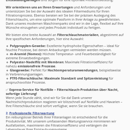
Entstaubungsanlagen
und sorgen für eine optimale Filtrationsleistung.
Wir orientieren uns an Ihren Erwartungen
und Anforderungen und
unterstützen Sie bei der Auswahl des idealen Filtermediums für Ihren
Filtrationsprozess. Ebenso beraten wir Sie bei der präzisen Auslegung des
Filterschlauchs, um eine optimale Passform in Ihrer Anlage zu gewährleisten.
Dank unseres modernen Maschinenparks sind wir in der Lage, flexibel auf Ihre
Wünsche einzugehen und jedes Produkt individuell zu fertigen.
Wir bieten eine breite Auswahl an
Filterschlauchmaterialien
, abgestimmt auf
Ihre spezifischen Anforderungen, hier eine Auswahl:
🔹
Polypropylen-Gewebe:
Exzellente hydrophobe Eigenschaften – ideal für
feuchte Prozesse, bei denen Anbackungen vermieden werden müssen.
🔹
m-Aramid (Nomex):
Höchste Temperatur- und Feuerbeständigkeit für
extreme Einsatzbedingungen.
🔹
Polyester-Nadelfilz mit Membran:
Maximale Filtrationseffizienz für
nahezu
emissionsfreie Prozesse
.
🔹
Glasgewebe:
Perfekt für
Hochtemperaturanwendungen
, beispielsweise
in Verbrennungsanlagen.
🔹
PTFE-Filterschläuche:
Maximale Standzeit und Spitzenleistung
für
anspruchsvollste Prozesse.
✅
Express-Service für Notfälle – Filterschlauch-Produktion über Nacht,
sofortige Lieferung!
Wenn jede Stunde zählt, sind wir für Sie da! Dank unserer
Nachtschichtproduktion reagieren wir blitzschnell auf Notfälle und Havarien –
Ihre Filterschläuche sind sofort verfügbar, wenn Sie sie brauchen.
2.
Professionelle Filterwartung
Ein reibungsloser Betrieb Ihrer Filteranlagen ist entscheidend für die
Produktivität. Mit unserem umfassenden Wartungsservice minimieren wir
Ausfallzeiten, maximieren die Filtrationseffizienz und verlängern die
Lebensdauer Ihrer Entstaubungssysteme.