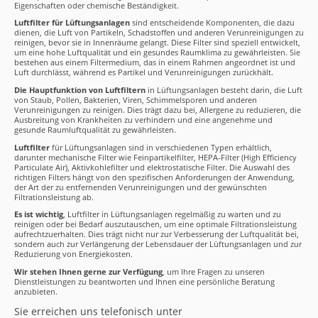
Eigenschaften oder chemische Beständigkeit.
Luftfilter für Lüftungsanlagen
sind entscheidende Komponenten, die dazu
dienen, die Luft von Partikeln, Schadstoffen und anderen Verunreinigungen zu
reinigen, bevor sie in Innenräume gelangt. Diese Filter sind speziell entwickelt,
um eine hohe Luftqualität und ein gesundes Raumklima zu gewährleisten. Sie
bestehen aus einem Filtermedium, das in einem Rahmen angeordnet ist und
Luft durchlässt, während es Partikel und Verunreinigungen zurückhält.
Die Hauptfunktion von Luftfiltern
in Lüftungsanlagen besteht darin, die Luft
von Staub, Pollen, Bakterien, Viren, Schimmelsporen und anderen
Verunreinigungen zu reinigen. Dies trägt dazu bei, Allergene zu reduzieren, die
Ausbreitung von Krankheiten zu verhindern und eine angenehme und
gesunde Raumluftqualität zu gewährleisten.
Luftfilter
für Lüftungsanlagen sind in verschiedenen Typen erhältlich,
darunter mechanische Filter wie Feinpartikelfilter, HEPA-Filter (High Efficiency
Particulate Air), Aktivkohlefilter und elektrostatische Filter. Die Auswahl des
richtigen Filters hängt von den spezifischen Anforderungen der Anwendung,
der Art der zu entfernenden Verunreinigungen und der gewünschten
Filtrationsleistung ab.
Es ist wichtig
, Luftfilter in Lüftungsanlagen regelmäßig zu warten und zu
reinigen oder bei Bedarf auszutauschen, um eine optimale Filtrationsleistung
aufrechtzuerhalten. Dies trägt nicht nur zur Verbesserung der Luftqualität bei,
sondern auch zur Verlängerung der Lebensdauer der Lüftungsanlagen und zur
Reduzierung von Energiekosten.
Wir stehen Ihnen gerne zur Verfügung
, um Ihre Fragen zu unseren
Dienstleistungen zu beantworten und Ihnen eine persönliche Beratung
anzubieten.
Sie erreichen uns telefonisch unter