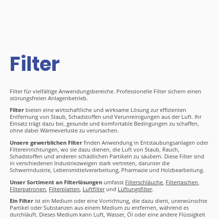
Filter
Filter für vielfältige Anwendungsbereiche. Professionelle Filter sichern einen
störungsfreien Anlagenbetrieb.
Filter
bieten eine wirtschaftliche und wirksame Lösung zur effizienten
Entfernung von Staub, Schadstoffen und Verunreinigungen aus der Luft. Ihr
Einsatz trägt dazu bei, gesunde und komfortable Bedingungen zu schaffen,
ohne dabei Wärmeverluste zu verursachen.
Unsere gewerblichen Filter
finden Anwendung in Entstaubungsanlagen oder
Filtereinrichtungen, wo sie dazu dienen, die Luft von Staub, Rauch,
Schadstoffen und anderen schädlichen Partikeln zu säubern. Diese Filter sind
in verschiedenen Industriezweigen stark vertreten, darunter die
Schwerindustrie, Lebensmittelverarbeitung, Pharmazie und Holzbearbeitung.
Unser Sortiment an Filterlösungen
umfasst
Filterschläuche
,
Filtertaschen
,
Filterpatronen
,
Filterplatten
,
Luftfilter
und
Lüftungsfilter
.
Ein Filter
ist ein Medium oder eine Vorrichtung, die dazu dient, unerwünschte
Partikel oder Substanzen aus einem Medium zu entfernen, während es
durchläuft. Dieses Medium kann Luft, Wasser, Öl oder eine andere Flüssigkeit