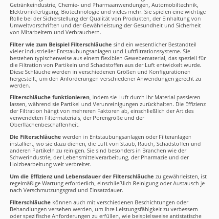
Getränkeindustrie, Chemie- und Pharmaanwendungen, Automobiltechnik,
Elektronikfertigung, Biotechnologie und vieles mehr. Sie spielen eine wichtige
Rolle bei der Sicherstellung der Qualität von Produkten, der Einhaltung von
Umweltvorschriften und der Gewährleistung der Gesundheit und Sicherheit
von Mitarbeitern und Verbrauchern.
Filter wie zum Beispiel Filterschläuche
sind ein wesentlicher Bestandteil
vieler industrieller Entstaubungsanlagen und Luftfiltrationssysteme. Sie
bestehen typischerweise aus einem flexiblen Gewebematerial, das speziell für
die Filtration von Partikeln und Schadstoffen aus der Luft entwickelt wurde.
Diese Schläuche werden in verschiedenen Größen und Konfigurationen
hergestellt, um den Anforderungen verschiedener Anwendungen gerecht zu
werden.
Filterschläuche funktionieren
, indem sie Luft durch ihr Material passieren
lassen, während sie Partikel und Verunreinigungen zurückhalten. Die Effizienz
der Filtration hängt von mehreren Faktoren ab, einschließlich der Art des
verwendeten Filtermaterials, der Porengröße und der
Oberflächenbeschaffenheit.
Die Filterschläuche
werden in Entstaubungsanlagen oder Filteranlagen
installiert, wo sie dazu dienen, die Luft von Staub, Rauch, Schadstoffen und
anderen Partikeln zu reinigen. Sie sind besonders in Branchen wie der
Schwerindustrie, der Lebensmittelverarbeitung, der Pharmazie und der
Holzbearbeitung weit verbreitet.
Um die Effizienz und Lebensdauer der Filterschläuche
zu gewährleisten, ist
regelmäßige Wartung erforderlich, einschließlich Reinigung oder Austausch je
nach Verschmutzungsgrad und Einsatzdauer.
Filterschläuche
können auch mit verschiedenen Beschichtungen oder
Behandlungen versehen werden, um ihre Leistungsfähigkeit zu verbessern
oder spezifische Anforderungen zu erfüllen, wie beispielsweise antistatische